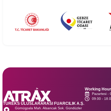
Working Hou
Pazartesi -
09.00 - 18.
TUREKS ULUSLARARASI FUARCILIK A.Ş.
Gümüşpala Mah. Alsancak Sok. Gündüzler