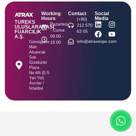
Working
Contact
Social
Hours
Media
(+90)
TUREKS
Pazartesi
212 570
ULUSLARARASI
- Cuma:
63 05
FUARCILIK
09.00 -
A.Ş.
info@atraxexpo.com
Gümüşpala
18.00
Mah.
Alsancak
Sok.
Gündüzler
Plaza
No:4/6 (E-5
Yan Yol)
Avcılar /
İstanbul