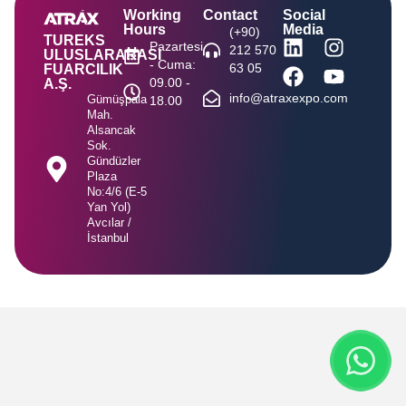
Working
Contact
Social
Hours
Media
(+90)
TUREKS
Pazartesi
212 570
ULUSLARARASI
- Cuma:
63 05
FUARCILIK
09.00 -
A.Ş.
info@atraxexpo.com
Gümüşpala
18.00
Mah.
Alsancak
Sok.
Gündüzler
Plaza
No:4/6 (E-5
Yan Yol)
Avcılar /
İstanbul